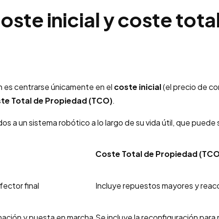
oste inicial y coste tot
ón es centrarse únicamente en el
coste inicial
(el precio de co
te Total de Propiedad (TCO)
.
os a un sistema robótico a lo largo de su vida útil, que puede
Coste Total de Propiedad (TCO
fector final
Incluye repuestos mayores y reac
amación y puesta en marcha
Se incluye la reconfiguración par