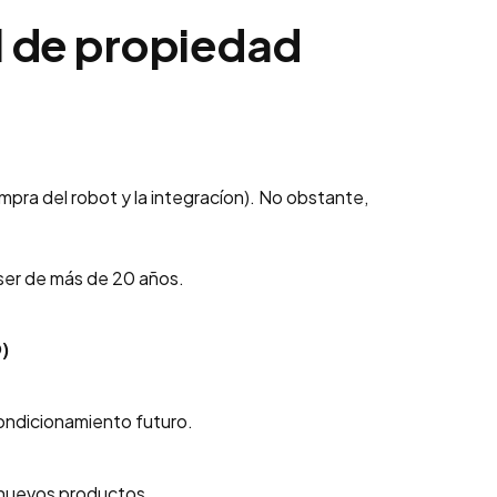
al de propiedad
mpra del robot y la integracíon). No obstante,
 ser de más de 20 años.
)
ondicionamiento futuro.
a nuevos productos.