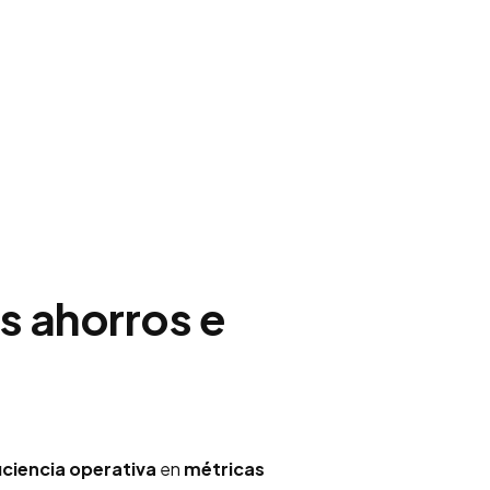
os ahorros e
iciencia operativa
en
métricas