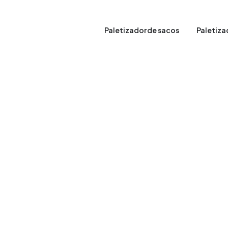
Paletizador de sacos
Paletiza