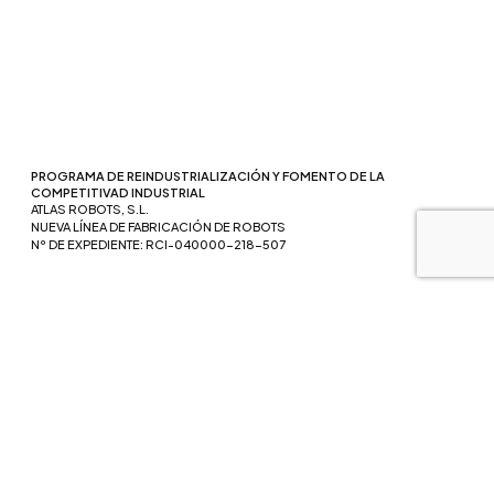
PROGRAMA DE REINDUSTRIALIZACIÓN Y FOMENTO DE LA
COMPETITIVAD INDUSTRIAL
ATLAS ROBOTS, S.L.
NUEVA LÍNEA DE FABRICACIÓN DE ROBOTS
Nº DE EXPEDIENTE: RCI-040000-218-507
Financiado por la Unión Europea – NextGenerationEU. Sin embargo,
los puntos de vista y las opiniones expresadas son únicamente los
del autor o autores y no reflejan necesariamente los de la Unión
Europea o la Comisión Europea. Ni la Unión Europea ni la Comisión
Europea pueden ser consideradas responsables de las mismas.