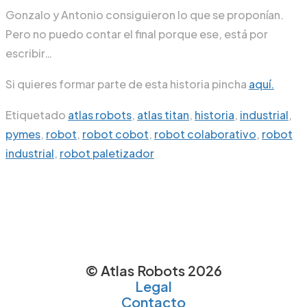
Gonzalo y Antonio consiguieron lo que se proponían.
Pero no puedo contar el final porque ese, está por
escribir…
Si quieres formar parte de esta historia pincha
aquí.
Etiquetado
atlas robots
,
atlas titan
,
historia
,
industrial
,
pymes
,
robot
,
robot cobot
,
robot colaborativo
,
robot
industrial
,
robot paletizador
© Atlas Robots 2026
Legal
Contacto